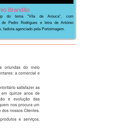
nio Brandão
clip do tema "Vila de Arouca", com
 de Pedro Rodrigues e letra de António
, fadista agenciado pela Portoimagem.
s oriundas do meio
ntares: a comercial e
oritário satisfazer as
o, em quinze anos de
ação e evolução das
 quem nos procura um
 dos nossos Clientes.
produtos e serviços,