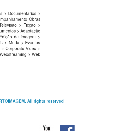
ais > Documentários >
Acompanhamento Obras
Televisão > Ficção >
gumentos > Adaptação
Edição de imagem >
ais > Moda > Eventos
o > Corporate Video >
 > Webstreaming > Web
RTOiMAGEM. All rights reserved