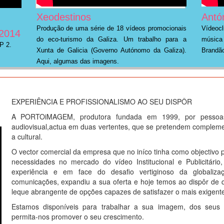
Xeodestinos
Antó
Produção de uma série de 18 vídeos promocionais
Vídeo
 2014
do eco-turismo da Galiza. Um trabalho para a
música
P 2.
Xunta de Galicia (Governo Autónomo da Galiza).
Brandão
Aqui, algumas das imagens.
EXPERIÊNCIA E PROFISSIONALISMO AO SEU DISPÔR
A PORTOiMAGEM, produtora fundada em 1999, por pessoa
audiovisual,actua em duas vertentes, que se pretendem compleme
a cultural.
O vector comercial da empresa que no iníco tinha como objectivo pri
necessidades no mercado do vídeo Institucional e Publicitári
experiência e em face do desafio vertiginoso da globaliz
comunicações, expandiu a sua oferta e hoje temos ao dispôr de
leque abrangente de opções capazes de satisfazer o mais exigente
Estamos disponíveis para trabalhar a sua imagem, dos seus 
permita-nos promover o seu crescimento.