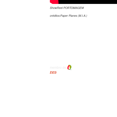
ShowReel PORTOiMAGEM
créditos:Paper Planes (M.I.A.)
membro de
zyro