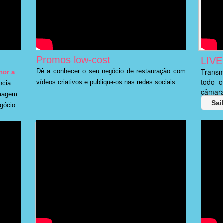
Promos low-cost
LIV
Transm
Dê a conhecer o seu negócio de restauração com
hor a
todo o
vídeos criativos e publique-os nas redes sociais.
ncia
câmara
imagem
Sai
egócio.